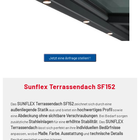
S
S
S
S
Jetzt eine Anfrage stellen!!
Sunflex Terrassendach SF152
SUNFLEX Terrassendach SF152
Das
zeichnet sich durch eine
außenliegende Statik
hochwertiges Profil
aus und bietet ein
sowie
Abdeckung ohne sichtbare Verschraubungen
eine
. Bei Bedarf sorgen
Stahleinlagen
erhöhte Stabilität
SUNFLEX
zusätzliche
für eine
. Das
Terrassendach
individuellen Bedürfnisse
lässt sich perfekt an Ihre
Maße
Farbe
Ausstattung
technische Details
anpassen, wobei
,
,
und
flexibel gestaltet werden können.