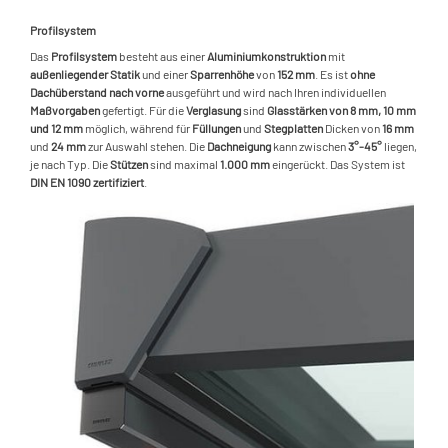
T
S
V
E
Profilsystem
G
>
S
R
Das
Profilsystem
besteht aus einer
Aluminiumkonstruktion
mit
L
K
außenliegender Statik
und einer
Sparrenhöhe
von
152 mm
. Es ist
ohne
S
L
>
M
Dachüberstand nach vorne
ausgeführt und wird nach Ihren individuellen
L
V
Maßvorgaben
gefertigt. Für die
Verglasung
sind
Glasstärken von 8 mm, 10 mm
S
W
L
>
und 12 mm
möglich, während für
Füllungen
und
Stegplatten
Dicken von
16 mm
E
und
24 mm
zur Auswahl stehen. Die
Dachneigung
kann zwischen
3°-45°
liegen,
S
E
S
je nach Typ. Die
Stützen
sind maximal
1.000 mm
eingerückt. Das System ist
E
DIN EN 1090 zertifiziert
.
S
L
L
S
I
L
S
P
S
S
H
S
S
m
P
S
T
S
G
S