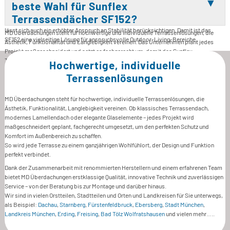
Anforderungen angepasst werden. Es ist besonders interessant für Bauherren, die
beste Wahl für Sunflex
Wert auf eine moderne Optik, stabile Konstruktion und maßgeschneiderte Lösungen
Terrassendächer SF152?
legen. Dank der außenliegenden Statik und der optionalen zusätzlichen Stahleinlagen
lässt sich auch ein erhöhter Anspruch an Stabilität berücksichtigen. Damit ist das
MD Überdachungen steht für hochwertige und individuelle Terrassenlösungen, die
SF152 eine vielseitige Lösung für anspruchsvolle Outdoor-Living-Bereiche.
Ästhetik, Funktionalität und Langlebigkeit vereinen. Das Unternehmen plant jedes
Projekt maßgeschneidert und setzt es fachgerecht um, damit das Sunflex
Terrassendach SF152 optimal zu den Anforderungen vor Ort passt. Kunden profitieren
Hochwertige, individuelle
von der Zusammenarbeit mit renommierten Herstellern, innovativer Technik und
Terrassenlösungen
einem erfahrenen Team. Darüber hinaus begleitet MD Überdachungen seine Kunden
zuverlässig von der Beratung bis zur Montage und darüber hinaus. So entsteht eine
hochwertige Terrassenüberdachung, die Design, Komfort und Qualität perfekt
MD Überdachungen steht für hochwertige, individuelle Terrassenlösungen, die
miteinander verbindet.
Ästhetik, Funktionalität, Langlebigkeit vereinen. Ob klassisches Terrassendach,
modernes Lamellendach oder elegante Glaselemente – jedes Projekt wird
maßgeschneidert geplant, fachgerecht umgesetzt, um den perfekten Schutz und
Komfort im Außenbereich zu schaffen.
So wird jede Terrasse zu einem ganzjährigen Wohlfühlort, der Design und Funktion
perfekt verbindet.
Dank der Zusammenarbeit mit renommierten Herstellern und einem erfahrenen Team
bietet MD Überdachungen erstklassige Qualität, innovative Technik und zuverlässigen
Service – von der Beratung bis zur Montage und darüber hinaus.
Wir sind in vielen Orstteilen, Stadtteilen und Orten und Landkreisen für Sie unterwegs,
als Beispiel:
Dachau
,
Starnberg
,
Fürstenfeldbruck
,
Ebersberg
,
Stadt München
,
Landkreis München
,
Erding
,
Freising
,
Bad Tölz Wolfratshausen
und vielen mehr…..