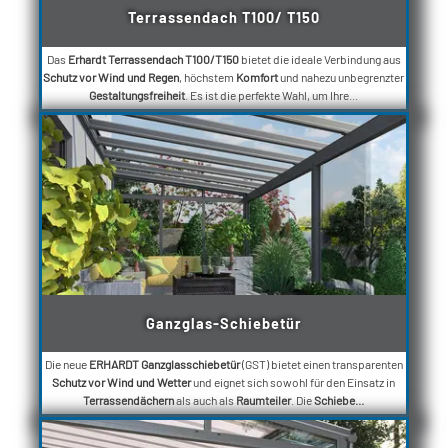
Terrassendach T100/ T150
Das
Erhardt Terrassendach T100/T150
bietet die ideale Verbindung aus
Schutz vor Wind und Regen
, höchstem
Komfort
und nahezu unbegrenzter
Gestaltungsfreiheit
. Es ist die perfekte Wahl, um Ihre...
Ganzglas-Schiebetür
Die neue
ERHARDT Ganzglasschiebetür
(GST) bietet einen transparenten
Schutz vor Wind und Wetter
und eignet sich sowohl für den Einsatz in
Terrassendächern
als auch als
Raumteiler
. Die
Schiebe...