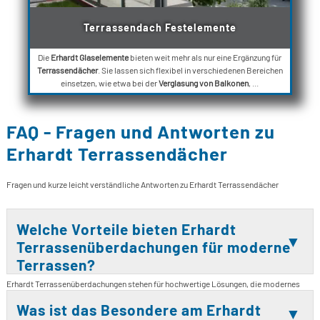
Terrassendach Festelemente
Die
Erhardt Glaselemente
bieten weit mehr als nur eine Ergänzung für
Terrassendächer
. Sie lassen sich flexibel in verschiedenen Bereichen
einsetzen, wie etwa bei der
Verglasung von Balkonen
, ...
FAQ - Fragen und Antworten zu
Erhardt Terrassendächer
Fragen und kurze leicht verständliche Antworten zu Erhardt Terrassendächer
Welche Vorteile bieten Erhardt
Terrassenüberdachungen für moderne
Terrassen?
Erhardt Terrassenüberdachungen stehen für hochwertige Lösungen, die modernes
Design mit funktionalem Wetterschutz verbinden. Die Systeme sind auf Langlebigkeit
Was ist das Besondere am Erhardt
ausgelegt und überzeugen durch Qualität Made in Germany. Durch die klare