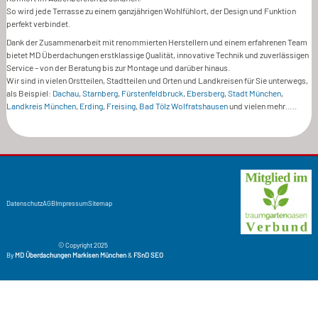
So wird jede Terrasse zu einem ganzjährigen Wohlfühlort, der Design und Funktion
perfekt verbindet.
Dank der Zusammenarbeit mit renommierten Herstellern und einem erfahrenen Team
bietet MD Überdachungen erstklassige Qualität, innovative Technik und zuverlässigen
Service – von der Beratung bis zur Montage und darüber hinaus.
Wir sind in vielen Orstteilen, Stadtteilen und Orten und Landkreisen für Sie unterwegs,
als Beispiel:
Dachau
,
Starnberg
,
Fürstenfeldbruck
,
Ebersberg
,
Stadt München
,
Landkreis München
,
Erding
,
Freising
,
Bad Tölz Wolfratshausen
und vielen mehr…..
Datenschutz
AGB
Impressum
Sitemap
© Copyright 2025
By
MD Überdachungen Markisen München
&
FSnD SEO