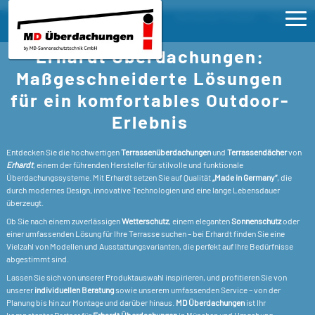
Erhardt
Sie sind hier:
Produkte
Erhardt
Terrassenüberdachungen – Qualität, Stil
Erhardt Überdachungen:
und Funktionalität für Ihre Terrasse
Ho
Maßgeschneiderte Lösungen
für ein komfortables Outdoor-
Pro
>
Erlebnis
E
>
Ser
>
T
Entdecken Sie die hochwertigen
Terrassenüberdachungen
und
Terrassendächer
von
W
>
W
Erhardt
, einem der führenden Hersteller für stilvolle und funktionale
FA
T
Überdachungssysteme. Mit Erhardt setzen Sie auf Qualität
„Made in Germany“
, die
P
K
>
durch modernes Design, innovative Technologien und eine lange Lebensdauer
T
überzeugt.
Kon
>
P
S
>
Ob Sie nach einem zuverlässigen
Wetterschutz
, einem eleganten
Sonnenschutz
oder
T
E
einer umfassenden Lösung für Ihre Terrasse suchen – bei Erhardt finden Sie eine
P
T
Vielzahl von Modellen und Ausstattungsvarianten, die perfekt auf Ihre Bedürfnisse
G
T
S
>
abgestimmt sind.
T
T
S
K
Lassen Sie sich von unserer Produktauswahl inspirieren, und profitieren Sie von
V
>
unserer
individuellen Beratung
sowie unserem umfassenden Service – von der
T
T
S
Planung bis hin zur Montage und darüber hinaus.
MD Überdachungen
ist Ihr
F
G
>