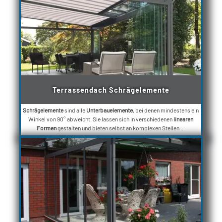
Terrassendach Schrägelemente
Schrägelemente
sind alle
Unterbauelemente
, bei denen mindestens ein
Winkel von 90° abweicht. Sie lassen sich in verschiedenen
linearen
Formen
gestalten und bieten selbst an komplexen Stellen ...