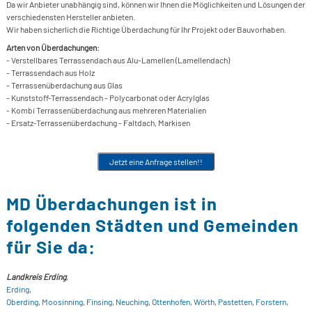
Da wir Anbieter unabhängig sind, können wir Ihnen die Möglichkeiten und Lösungen der
S
verschiedensten Hersteller anbieten.
Wir haben sicherlich die Richtige Überdachung für Ihr Projekt oder Bauvorhaben.
S
Arten von Überdachungen:
- Verstellbares Terrassendach aus Alu-Lamellen (Lamellendach)
S
- Terrassendach aus Holz
S
- Terrassenüberdachung aus Glas
- Kunststoff-Terrassendach - Polycarbonat oder Acrylglas
- Kombi Terrassenüberdachung aus mehreren Materialien
- Ersatz-Terrassenüberdachung - Faltdach, Markisen
Jetzt eine Anfrage stellen!!
MD Überdachungen ist in
folgenden Städten und Gemeinden
für Sie da:
Landkreis Erding
,
Erding
,
Oberding
,
Moosinning
,
Finsing
,
Neuching
,
Ottenhofen
,
Wörth
,
Pastetten
,
Forstern
,