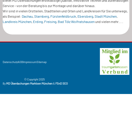
bietet MD Überdachungen erstklassige Qualität, innovative Technik und zuverlässigen
Service – von der Beratung bis zur Montage und darüber hinaus.
Wir sind in vielen Orstteilen, Stadtteilen und Orten und Landkreisen für Sie unterwegs,
als Beispiel:
Dachau
,
Starnberg
,
Fürstenfeldbruck
,
Ebersberg
,
Stadt München
,
Landkreis München
,
Erding
,
Freising
,
Bad Tölz Wolfratshausen
und vielen mehr…..
Datenschutz
AGB
Impressum
Sitemap
© Copyright 2025
By
MD Überdachungen Markisen München
&
FSnD SEO