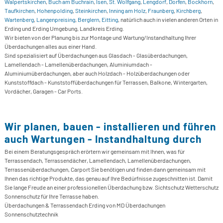
Walpertskirchen
,
Buch am Buchrain
,
Isen
,
St. Wolfgang
,
Lengdorf
,
Dorfen
,
Bockhorn
,
Taufkirchen
,
Hohenpolding
,
Steinkirchen
,
Inning am Holz
,
Fraunberg
,
Kirchberg
,
Wartenberg
,
Langenpreising
,
Berglern
,
Eitting
, natürlich auch in vielen anderen Orten in
Erding und Erding Umgebung, Landkreis Erding.
Wir bieten von der Planung bis zur Montage und Wartung/Instandhaltung Ihrer
Überdachungen alles aus einer Hand.
Sind spezialisiert auf Überdachungen aus Glasdach - Glasüberdachungen,
Lamellendach - Lamellenüberdachungen, Aluminiumdach -
Aluminiumüberdachungen, aber auch Holzdach - Holzüberdachungen oder
Kunststoffdach - Kunststoffüberdachungen für Terrassen, Balkone, Wintergarten,
Vordächer, Garagen - Car Ports.
Wir planen, bauen - installieren und führen
auch Wartungen - Instandhaltung durch
Bei einem Beratungsgespräch erörtern wir gemeinsam mit Ihnen, was für
Terrassendach, Terrassendächer, Lamellendach, Lamellenüberdachungen,
Terrassenüberdachungen, Carport Sie benötigen und finden dann gemeinsam mit
Ihnen das richtige Produkte, das genau auf Ihre Bedürfnisse zugeschnitten ist. Damit
Sie lange Freude an einer professionellen Überdachung bzw. Sichtschutz Wetterschutz
Sonnenschutz für Ihre Terrasse haben.
Überdachungen & Terrassendach Erding von MD Überdachungen
Sonnenschutztechnik