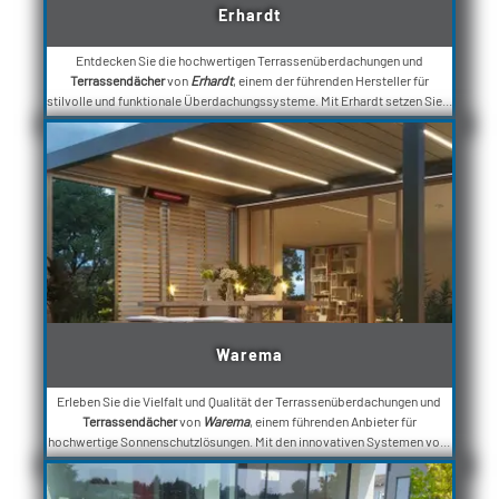
Erhardt
Entdecken Sie die hochwertigen Terrassenüberdachungen und
Terrassendächer
von
Erhardt
, einem der führenden Hersteller für
stilvolle und funktionale Überdachungssysteme. Mit Erhardt setzen Sie...
Warema
Erleben Sie die Vielfalt und Qualität der Terrassenüberdachungen und
Terrassendächer
von
Warema
, einem führenden Anbieter für
hochwertige Sonnenschutzlösungen. Mit den innovativen Systemen vo...