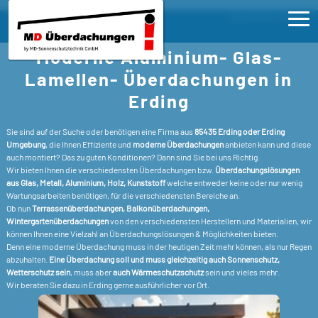
Terrassenüberdachu
Sie sind hier:
Erding
ngen Erding Glasüberdachungen
Moderne Aluminium- Glas-
Lamellendach
Ho
Lamellen- Überdachungen in
Erding
Pro
>
E
>
Sie sind auf der Suche oder benötigen eine Firma aus
85435 Erding oder Erding
Ser
>
Umgebung
, die Ihnen Effiziente und
moderne Überdachungen
anbieten kann und diese
T
W
auch montiert? Das zu guten Konditionen? Dann sind Sie bei uns Richtig.
>
W
Wir bieten Ihnen die verschiedensten Überdachungen bzw.
Überdachungslösungen
FA
T
P
aus Glas, Metall, Aluminium, Holz, Kunststoff
welche entweder keine oder nur wenig
K
>
Wartungsarbeiten benötigen, für die verschiedensten Bereiche an.
T
Kon
Ob nun
Terrassenüberdachungen, Balkonüberdachungen,
>
P
S
>
Wintergartenüberdachungen
von den verschiedensten Herstellern und Materialien, wir
T
E
können Ihnen eine Vielzahl an Überdachungslösungen & Möglichkeiten bieten.
P
T
Denn eine moderne Überdachung muss in der heutigen Zeit mehr können, als nur Regen
G
T
S
>
abzuhalten.
Eine Überdachung soll und muss gleichzeitig auch Sonnenschutz,
T
Wetterschutz sein
, muss aber
auch Wärmeschutzschutz
sein und vieles mehr.
T
S
K
V
>
Wir beraten Sie dazu in Erding gerne ausführlicher vor Ort.
T
T
S
F
G
>