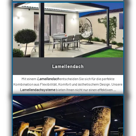
Lamellendach
Mit einem
Lamellendach
entscheiden Sie sich für die perfekte
Kombination aus Flexibilität, Komfort und ästhetischem Design. Unsere
Lamellendachsysteme
bieten Ihnen nicht nur einen effektiven
...