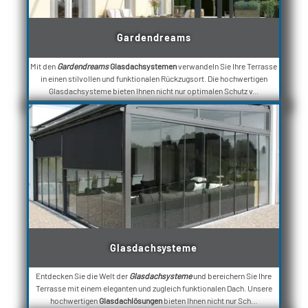
Gardendreams
Mit den
Gardendreams
Glasdachsystemen
verwandeln Sie Ihre Terrasse
in einen stilvollen und funktionalen Rückzugsort. Die hochwertigen
Glasdachsysteme bieten Ihnen nicht nur optimalen Schutz v...
Glasdachsysteme
Entdecken Sie die Welt der
Glasdachsysteme
und bereichern Sie Ihre
Terrasse mit einem eleganten und zugleich funktionalen Dach. Unsere
hochwertigen
Glasdachlösungen
bieten Ihnen nicht nur Sch...