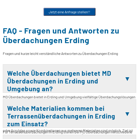
Jetzt eine Anfrage stellen!!
FAQ - Fragen und Antworten zu
Überdachungen Erding
Fragen und kurze leicht verständliche Antworten zu Überdachungen Erding
Welche Überdachungen bietet MD
Überdachungen in Erding und
Umgebung an?
MD Überdachungen bietet in Erding und Umgebung vielfältige Überdachungslösungen
für unterschiedliche Einsatzbereiche an. Dazu gehören Terrassenüberdachungen,
Welche Materialien kommen bei
Balkonüberdachungen, Wintergartenüberdachungen, Vordächer, Garagen, Carports,
Unterstände, Freisitze und Poolüberdachungen. Verarbeitet werden verschiedene
Terrassenüberdachungen in Erding
Materialien wie Glas, Metall, Aluminium, Holz und Kunststoff. Auch spezielle Lösungen
zum Einsatz?
wie verstellbare Lamellendächer, Glasdächer, Kunststoffdächer aus Polycarbonat
oder Acrylglas sowie Kombinationen aus mehreren Materialien sind möglich. Ziel ist
Für Terrassenüberdachungen in Erding stehen bei MD Überdachungen verschiedene
es, für jedes Projekt eine moderne und funktionale Überdachung zu finden, die Schutz
Materialien zur Auswahl. Angeboten werden Konstruktionen aus Glas, Aluminium,