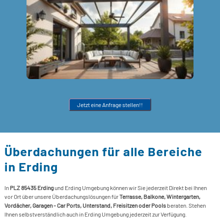
T
S
V
E
G
>
S
R
L
K
S
L
>
M
L
V
S
W
L
>
E
S
E
S
E
S
L
L
Jetzt eine Anfrage stellen!!
S
I
L
S
P
S
S
Überdachungen für alle Bereiche
H
S
S
in Erding
m
P
S
T
In
PLZ 85435 Erding
und Erding Umgebung können wir Sie jederzeit Direkt bei Ihnen
S
vor Ort über unsere Überdachungslösungen für
Terrasse, Balkone, Wintergarten,
G
Vordächer, Garagen - Car Ports, Unterstand, Freisitzen oder Pools
beraten. Stehen
S
Ihnen selbstverständlich auch in Erding Umgebung jederzeit zur Verfügung.