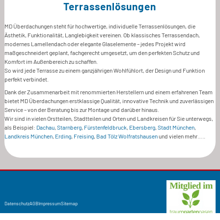
Terrassenlösungen
ein erfahrener Service von der Beratung bis zur Montage und darüber hinaus. So
erhalten Kunden eine durchdachte Lösung, die perfekt zu ihrem Außenbereich und
ihren Anforderungen passt.
MD Überdachungen steht für hochwertige, individuelle Terrassenlösungen, die
Ästhetik, Funktionalität, Langlebigkeit vereinen. Ob klassisches Terrassendach,
modernes Lamellendach oder elegante Glaselemente – jedes Projekt wird
maßgeschneidert geplant, fachgerecht umgesetzt, um den perfekten Schutz und
Komfort im Außenbereich zu schaffen.
So wird jede Terrasse zu einem ganzjährigen Wohlfühlort, der Design und Funktion
perfekt verbindet.
Dank der Zusammenarbeit mit renommierten Herstellern und einem erfahrenen Team
bietet MD Überdachungen erstklassige Qualität, innovative Technik und zuverlässigen
Service – von der Beratung bis zur Montage und darüber hinaus.
Wir sind in vielen Orstteilen, Stadtteilen und Orten und Landkreisen für Sie unterwegs,
als Beispiel:
Dachau
,
Starnberg
,
Fürstenfeldbruck
,
Ebersberg
,
Stadt München
,
Landkreis München
,
Erding
,
Freising
,
Bad Tölz Wolfratshausen
und vielen mehr…..
Datenschutz
AGB
Impressum
Sitemap