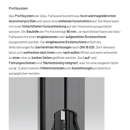
T
S
V
E
Profilsystem
G
>
S
R
Das
Profilsystem
der Glas-Faltwand besteht aus
hoch wärmegedämmten
L
K
Aluminiumprofilen
und weist eine
stehende Konstruktion
auf. Die Wand kann
S
L
>
M
mit einer
hinterlüfteten Holzverkleidung
auf der Innenseite ausgestattet
L
V
werden. Die
Bautiefe
der Profile beträgt
95 mm
. Je nach Bedarf kann die Glas-
S
W
L
>
Faltwand mit einer
eingelassenen
oder
aufgesetzten Bodenschiene
E
ausgestattet werden. Die
eingelassene Bodenschiene
erfüllt die
S
E
S
Anforderungen für
barrierefreie Wohnungen
nach
DIN 18 025
. Die Faltwand
E
lässt sich
wahlweise nach innen
oder
nach außen
öffnen und kann entweder
S
L
zu
einer
oder zu
beiden Seiten
geöffnet werden. Die
Lauf-
und
L
Führungsschienen
sind
flächenbündig integriert
, was für eine elegante Optik
S
I
sorgt. Zudem können
Höhentoleranzen
und
Ausdehnungen
problemlos
L
ausgeglichen werden.
S
P
S
S
H
S
S
m
P
S
T
S
G
S