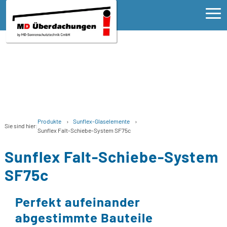
Ho
Pro
>
E
>
Ser
>
T
W
>
W
Produkte
Sunflex-Glaselemente
FA
T
Sie sind hier:
P
Sunflex Falt-Schiebe-System SF75c
K
>
T
Kon
>
Sunflex Falt-Schiebe-System
P
S
>
T
E
SF75c
P
T
G
T
S
>
T
T
S
K
Perfekt aufeinander
V
>
T
abgestimmte Bauteile
T
S
F
G
>